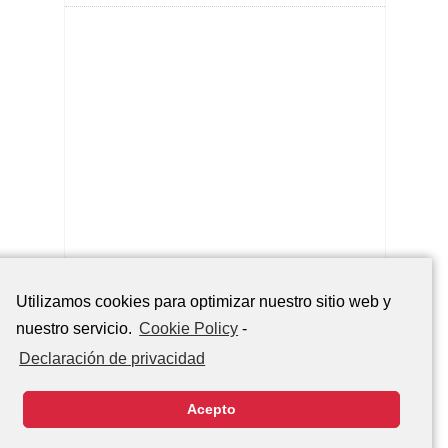
Utilizamos cookies para optimizar nuestro sitio web y
POPULARES
ULTIMAS AGREGADAS
COMENTARIOS
nuestro servicio.
Cookie Policy
-
La Bakana 105.7 FM – Santo Domingo
Declaración de privacidad
Disco 106 FM – Santo Domingo
Acepto
Ritmo 96.5 FM – Santo Domingo