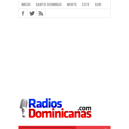
INICIO
SANTO DOMINGO
NORTE
ESTE
SUR