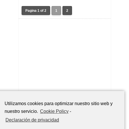
Pagina 1 of 2
1
2
Utilizamos cookies para optimizar nuestro sitio web y
POPULARES
ULTIMAS AGREGADAS
COMENTARIOS
nuestro servicio.
Cookie Policy
-
La Bakana 105.7 FM – Santo Domingo
Declaración de privacidad
Disco 106 FM – Santo Domingo