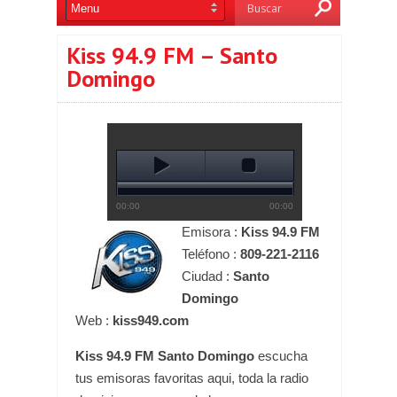
Kiss 94.9 FM – Santo
Domingo
Emisora :
Kiss 94.9 FM
Teléfono :
809-221-2116
Ciudad :
Santo
Domingo
Web :
kiss949.com
Kiss 94.9 FM Santo Domingo
escucha
tus emisoras favoritas aqui, toda la radio