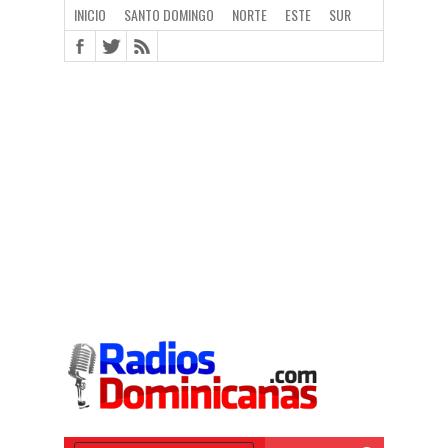
INICIO
SANTO DOMINGO
NORTE
ESTE
SUR