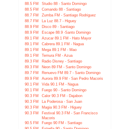
88.5 FM
Studio 88 - Santo Domingo
88.5 FM
Comando 88 - Santiago
88.7 FM
Zumba FM - Santiago Rodriguez
88.7 FM
La Luz 88.7 - Higuey
88.9 FM
Disco 89 - Santiago
88.9 FM
Escape 88.9 -Santo Domingo
89.1 FM
Azucar 89.1 FM - Hato Mayor
89.1 FM
Cabrera 89.1 FM - Nagua
89.1 FM
Mega 89.1 FM - Mao
89.1 FM
Ternura FM - Azua
89.3 FM
Radio Disney - Santiago
89.3 FM
Neon 89 FM - Santo Domingo
89.7 FM
Renuevo FM 89.7 - Santo Domingo
89.9 FM
Aurora 89.9 FM - San Pedro Macoris
90.1 FM
Vida 90.1 FM - Nagua
90.1 FM
Fuego 90 - Santo Domingo
90.3 FM
Calor 90.3 FM - Dajabon
90.3 FM
La Poderosa - San Juan
90.3 FM
Magia 90.3 FM - Higuey
90.3 FM
Festival 90.3 FM - San Francisco
Macoris
90.5 FM
Fuego 90 FM - Santiago
90.5 FM
Estrella 90 - Santo Domingo