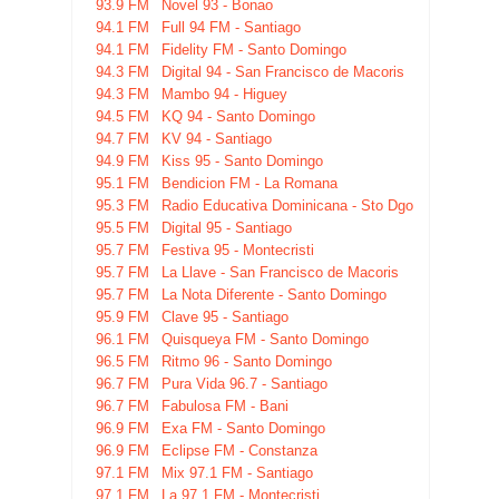
93.9 FM
Novel 93 - Bonao
94.1 FM
Full 94 FM - Santiago
94.1 FM
Fidelity FM - Santo Domingo
94.3 FM
Digital 94 - San Francisco de Macoris
94.3 FM
Mambo 94 - Higuey
94.5 FM
KQ 94 - Santo Domingo
94.7 FM
KV 94 - Santiago
94.9 FM
Kiss 95 - Santo Domingo
95.1 FM
Bendicion FM - La Romana
95.3 FM
Radio Educativa Dominicana - Sto Dgo
95.5 FM
Digital 95 - Santiago
95.7 FM
Festiva 95 - Montecristi
95.7 FM
La Llave - San Francisco de Macoris
95.7 FM
La Nota Diferente - Santo Domingo
95.9 FM
Clave 95 - Santiago
96.1 FM
Quisqueya FM - Santo Domingo
96.5 FM
Ritmo 96 - Santo Domingo
96.7 FM
Pura Vida 96.7 - Santiago
96.7 FM
Fabulosa FM - Bani
96.9 FM
Exa FM - Santo Domingo
96.9 FM
Eclipse FM - Constanza
97.1 FM
Mix 97.1 FM - Santiago
97.1 FM
La 97.1 FM - Montecristi