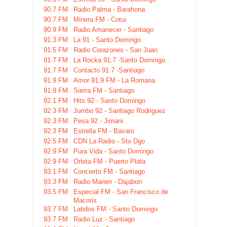
90.7 FM
Radio Palma - Barahona
90.7 FM
Minera FM - Cotui
90.9 FM
Radio Amanecer - Santiago
91.3 FM
La 91 - Santo Domingo
91.5 FM
Radio Corazones - San Juan
91.7 FM
La Rocka 91.7 -Santo Domingo
91.7 FM
Contacto 91.7 -Santiago
91.9 FM
Amor 91.9 FM - La Romana
91.9 FM
Sierra FM - Santiago
92.1 FM
Hits 92 - Santo Domingo
92.3 FM
Jumbo 92 - Santiago Rodriguez
92.3 FM
Pesa 92 - Jimani
92.3 FM
Estrella FM - Bavaro
92.5 FM
CDN La Radio - Sto Dgo
92.9 FM
Pura Vida - Santo Domingo
92.9 FM
Orbita FM - Puerto Plata
93.1 FM
Concierto FM - Santiago
93.3 FM
Radio Marien - Dajabon
93.5 FM
Especial FM - San Francisco de
Macoris
93.7 FM
Latidos FM - Santo Domingo
93.7 FM
Radio Luz - Santiago